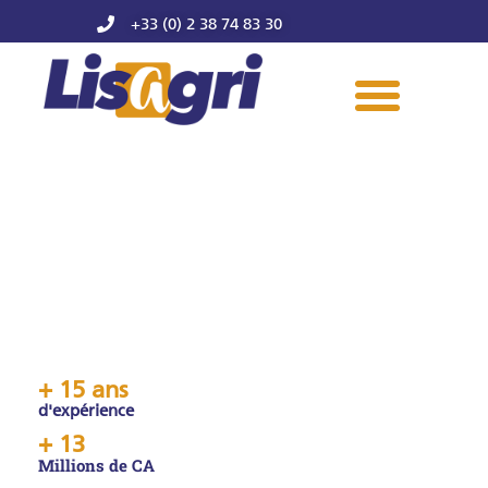
+33 (0) 2 38 74 83 30
MATERIEL AGRICOLE
Notre réseau distributeur propose une large
gamme de matériels agricoles,
de pièces détachées et accessoires toutes
marques.
+ 
15
 ans
d'expérience
+ 
13
Millions de CA