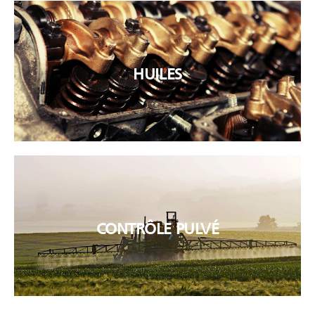
HUILES
Analyse et remplacement des
huiles.
Contrôle et entretien
CONTRÔLE PULVÉ
VOIR
VOIR