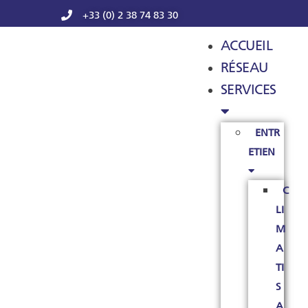
+33 (0) 2 38 74 83 30
ACCUEIL
RÉSEAU
SERVICES
ENTR
ETIEN
C
LI
M
A
TI
S
A