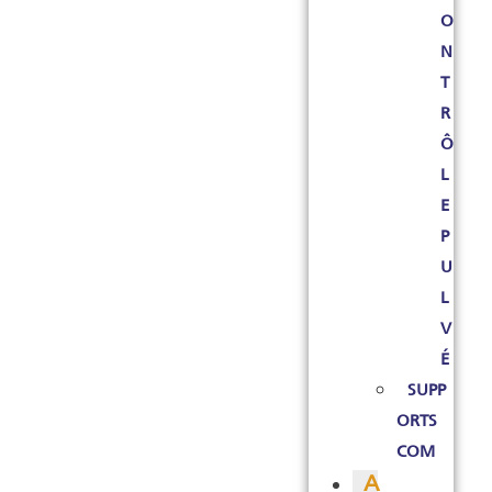
O
N
T
R
Ô
L
E
P
U
L
V
É
SUPP
ORTS
COM
A