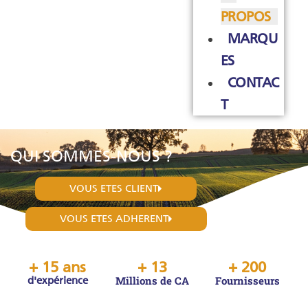
PROPOS
MARQU
ES
CONTAC
T
QUI SOMMES-NOUS ?
VOUS ETES CLIENT
VOUS ETES ADHERENT
+ 
15
 ans
+ 
13
+ 
200
Millions de CA
Fournisseurs
d'expérience