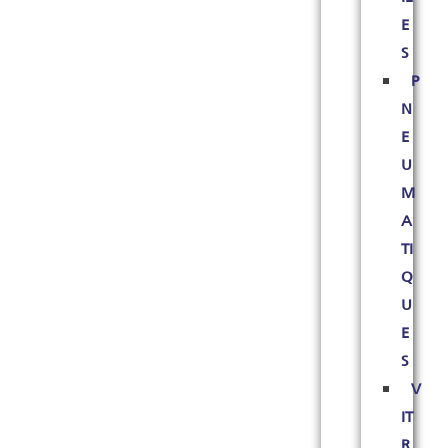
E
S
P
N
E
U
M
A
TI
Q
U
E
S
V
IT
R