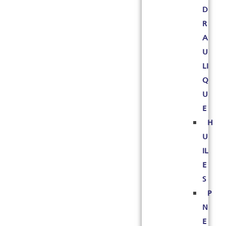
D
R
A
U
LI
Q
U
E
H
U
IL
E
S
P
N
E