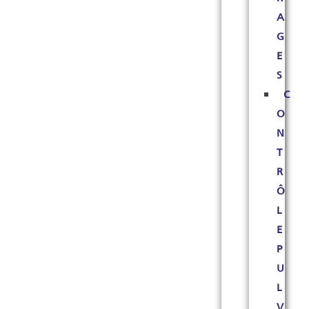
A
G
E
S
C
O
N
T
R
Ô
L
E
P
U
L
V