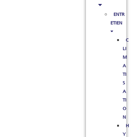
ENTR
ETIEN
C
LI
M
A
TI
S
A
TI
O
N
H
Y