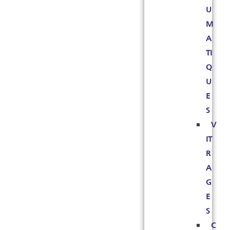
U
M
A
TI
Q
U
E
S
V
IT
R
A
G
E
S
C