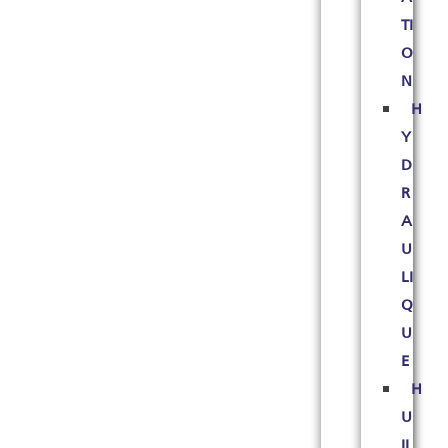
TI
O
N
H
Y
D
R
A
U
LI
Q
U
E
H
U
IL