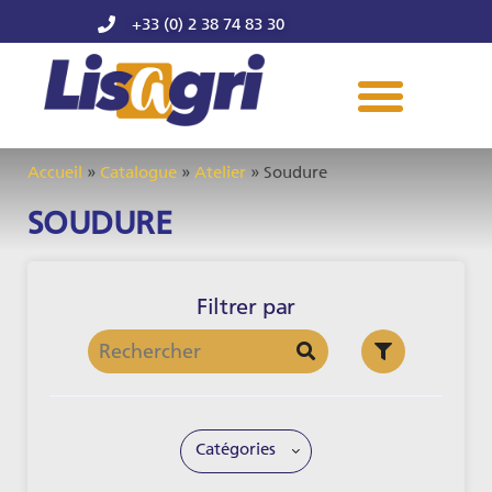
+33 (0) 2 38 74 83 30
Accueil
»
Catalogue
»
Atelier
»
Soudure
SOUDURE
Filtrer par