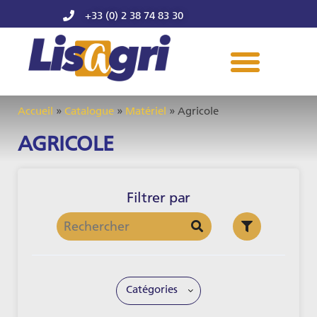
+33 (0) 2 38 74 83 30
Accueil
»
Catalogue
»
Matériel
»
Agricole
AGRICOLE
Filtrer par