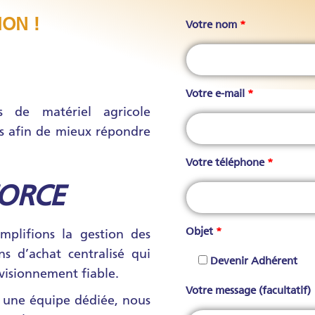
ION !
Votre nom
*
Votre e-mail
*
rs de matériel agricole
es afin de mieux répondre
Votre téléphone
*
FORCE
Objet
*
mplifions la gestion des
ns d’achat centralisé qui
Devenir Adhérent
ovisionnement fiable.
Votre message (facultatif)
t une équipe dédiée, nous