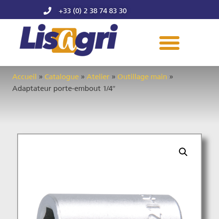
+33 (0) 2 38 74 83 30
Accueil
»
Catalogue
»
Atelier
»
Outillage main
»
Adaptateur porte-embout 1/4″