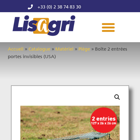
+33 (0) 2 38 74 83 30
Accueil
»
Catalogue
»
Matériel
»
Piège
»
Boîte 2 entrées
portes invisibles (USA)