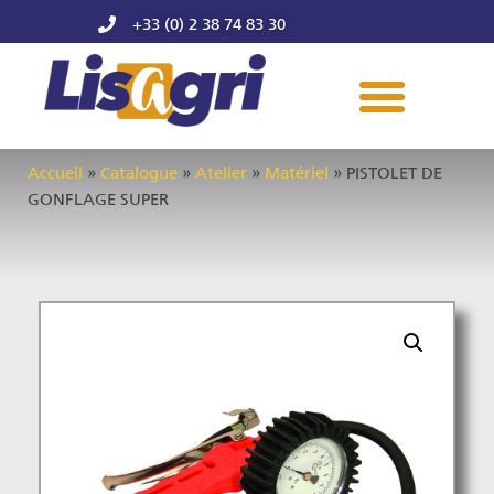
+33 (0) 2 38 74 83 30
Accueil
»
Catalogue
»
Atelier
»
Matériel
»
PISTOLET DE
GONFLAGE SUPER