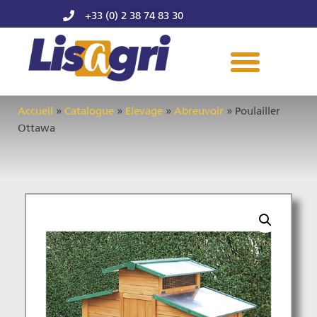
+33 (0) 2 38 74 83 30
Accueil
»
Catalogue
»
Elevage
»
Abreuvoir
»
Poulailler
Ottawa