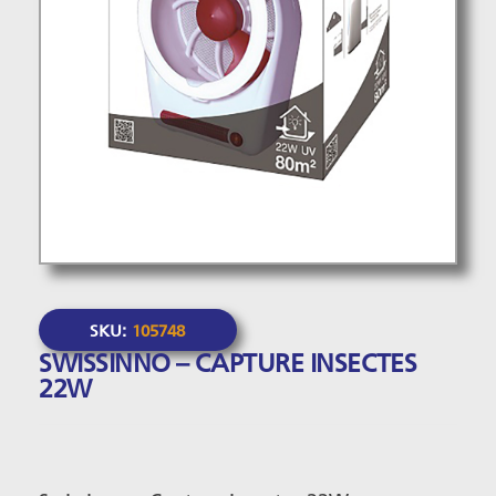
SKU:
105748
SWISSINNO – CAPTURE INSECTES
22W