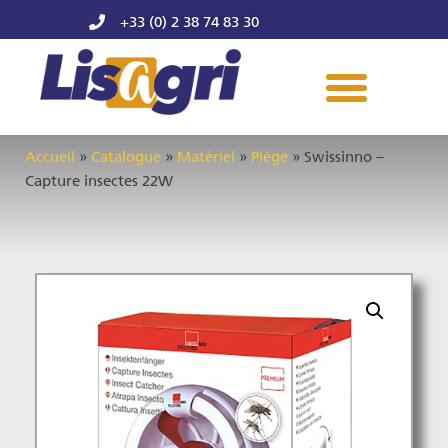
+33 (0) 2 38 74 83 30
Accueil
»
Catalogue
»
Matériel
»
Piège
»
Swissinno –
Capture insectes 22W