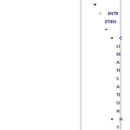
ENTR
ETIEN
C
LI
M
A
TI
S
A
TI
O
N
H
Y