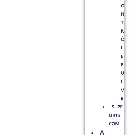
O
N
T
R
Ô
L
E
P
U
L
V
É
SUPP
ORTS
COM
A