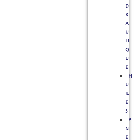
D
R
A
U
LI
Q
U
E
H
U
IL
E
S
P
N
E