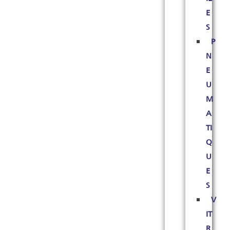
E
S
P
N
E
U
M
A
TI
Q
U
E
S
V
IT
R