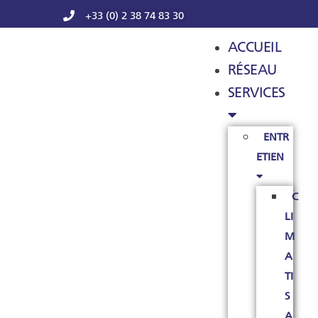
+33 (0) 2 38 74 83 30
ACCUEIL
RÉSEAU
SERVICES
ENTR
ETIEN
C
LI
M
A
TI
S
A