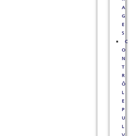
A
G
E
S
C
O
N
T
R
Ô
L
E
P
U
L
V