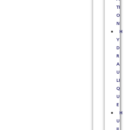
TI
O
N
H
Y
D
R
A
U
LI
Q
U
E
H
U
IL