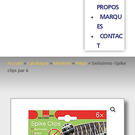
PROPOS
MARQU
ES
CONTAC
T
Accueil
»
Catalogue
»
Matériel
»
Piège
»
Swissinno -Spike
clips par 6