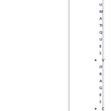
U
M
A
TI
Q
U
E
S
V
IT
R
A
G
E
S
C