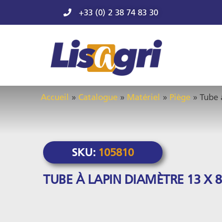
+33 (0) 2 38 74 83 30
Accueil
»
Catalogue
»
Matériel
»
Piège
»
Tube 
SKU:
105810
TUBE À LAPIN DIAMÈTRE 13 X 