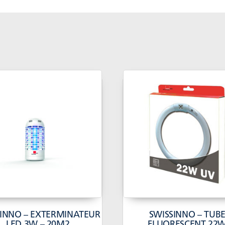
SINNO – EXTERMINATEUR
SWISSINNO – TUB
LED 3W – 20M2
FLUORESCENT 22