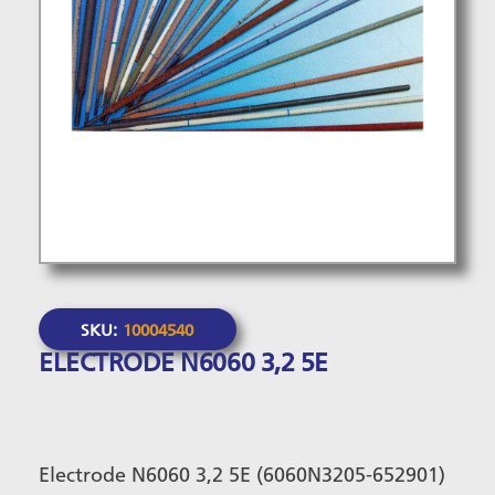
SKU:
10004540
ELECTRODE N6060 3,2 5E
Electrode N6060 3,2 5E (6060N3205-652901)