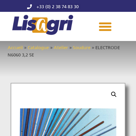
+33 (0) 2 38 74 83 30
Accueil
»
Catalogue
»
Atelier
»
Soudure
»
ELECTRODE
N6060 3,2 5E