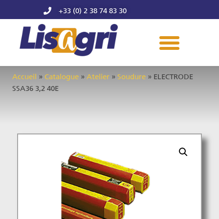
+33 (0) 2 38 74 83 30
Accueil
»
Catalogue
»
Atelier
»
Soudure
»
ELECTRODE
SSA36 3,2 40E