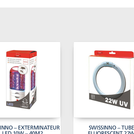
SINNO – EXTERMINATEUR
SWISSINNO – TUB
LED 10W – 40M2
FLUORESCENT 22