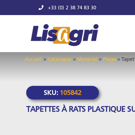
+33 (0) 2 38 74 83 30
Accueil
»
Catalogue
»
Matériel
»
Piège
»
Tapet
SKU:
105842
TAPETTES À RATS PLASTIQUE S